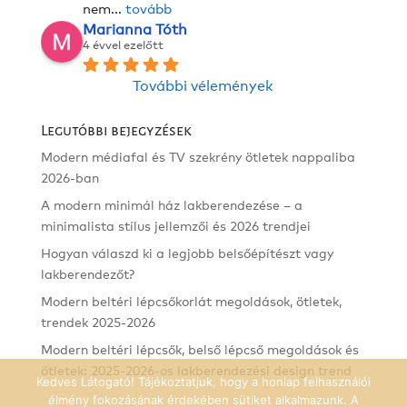
nem
... 
tovább
Marianna Tóth
4 évvel ezelőtt
További vélemények
Legutóbbi bejegyzések
Modern médiafal és TV szekrény ötletek nappaliba
2026-ban
A modern minimál ház lakberendezése – a
minimalista stílus jellemzői és 2026 trendjei
Hogyan válaszd ki a legjobb belsőépítészt vagy
lakberendezőt?
Modern beltéri lépcsőkorlát megoldások, ötletek,
trendek 2025-2026
Modern beltéri lépcsők, belső lépcső megoldások és
ötletek: 2025-2026-os lakberendezési design trend
Kedves Látogató! Tájékoztatjuk, hogy a honlap felhasználói
élmény fokozásának érdekében sütiket alkalmazunk. A