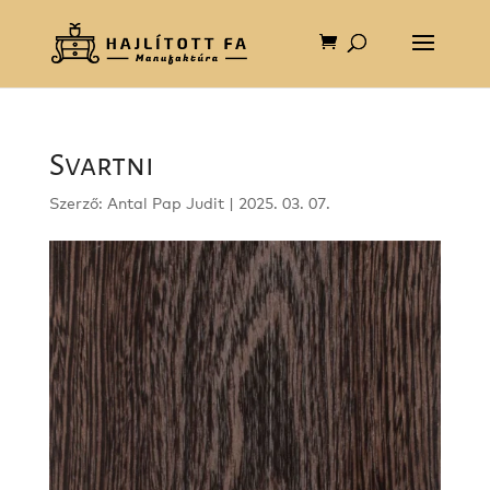
Svartni
Szerző:
Antal Pap Judit
|
2025. 03. 07.