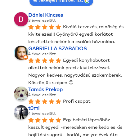
értékeljen minket itt:
Dániel Kincses
3 évvel ezelőtt
Kiváló tervezés, minőség és 
kivitelezés!!! Gyönyörű egyedi korlátot 
készítettek nekünk a családi házunkba.
GABRIELLA SZABADOS
4 évvel ezelőtt
Egyedi konyhabútort 
alkottak nekünk precíz kivitelezéssel. 
Nagyon kedves, nagytudású szakemberek. 
Köszönjük szépen 🙂
Tamás Prekop
4 évvel ezelőtt
Profi csapat.
t0mi
4 évvel ezelőtt
Egy beltéri lépcsőhöz 
készült egyedi -meredeken emelkedő és kis 
hajlítási sugarú - korlát, melyre évek óta 