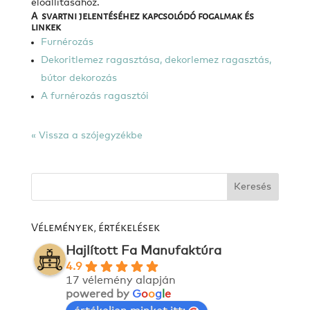
előállításához.
A svartni jelentéséhez kapcsolódó fogalmak és
linkek
Furnérozás
Dekoritlemez ragasztása, dekorlemez ragasztás,
bútor dekorozás
A furnérozás ragasztói
« Vissza a szójegyzékbe
Vélemények, értékelések
Hajlított Fa Manufaktúra
4.9
17 vélemény alapján
powered by
G
o
o
g
l
e