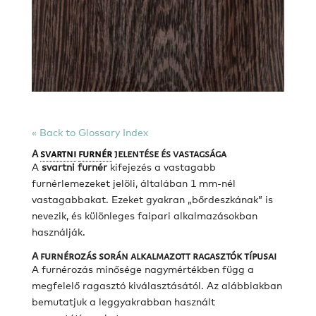
« Back to Glossary Index
A
svartni
furnér
jelentése és vastagsága
A
svartni furnér
kifejezés a vastagabb
furnérlemezeket jelöli, általában 1 mm-nél
vastagabbakat. Ezeket gyakran „bőrdeszkának” is
nevezik, és különleges faipari alkalmazásokban
használják.
A furnérozás során alkalmazott ragasztók típusai
A furnérozás minősége nagymértékben függ a
megfelelő ragasztó kiválasztásától. Az alábbiakban
bemutatjuk a leggyakrabban használt