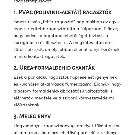
ragasztótípusokat:
1. PVAc (polivinil-acetát) ragasztók
Ismert nevén „fehér ragasztó”, napjainkban az egyik
legelterjedtebb ragasztófajta a faiparban. Előnye,
hogy nedves állapotban lehetőséget biztosít a
korrigálásra és illesztésre. A megkötés után erős
kötést biztosít, amely jobban ellenáll a nyíróerőknek,
mint a kontaktragasztók.
2. Urea-formaldehid gyanták
Ezek a por alakú ragasztók hőpréselést igényelnek,
és különösen alkalmasak furnérozásra. Előnyük, hogy
alacsony formaldehid-kibocsátású változataik is
elérhetők, megfelelve a szigorú környezetvédelmi
előírásoknak.
3. Meleg enyv
Hagyományos ragasztóanyag, amelyet főként akkor
alkalmaznak, ha nincs lehetőség préselésre. Előnye,