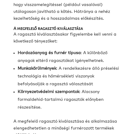
hogy visszamelegítéssel (például vasalóval)
utólagosan javítható a kötés. Hátránya a nehéz
kezelhetőség és a hosszadalmas előkészítés.
A megfelelő ragasztó kiválasztása
A ragasztó kiválasztásakor figyelembe kell venni a
következő tényezőket:
Hordozóanyag és furnér típusa
: A különböző
anyagok eltérő ragasztókat igényelhetnek.​
Munkakörülmények
: A rendelkezésre álló préselési
technológia és hőmérsékleti viszonyok
befolyásolják a ragasztó választását
Környezetvédelmi szempontok
: Alacsony
formaldehid-tartalmú ragasztók előnyben
részesítése.​
A megfelelő ragasztó kiválasztása és alkalmazása
elengedhetetlen a minőségi furnérozott termékek