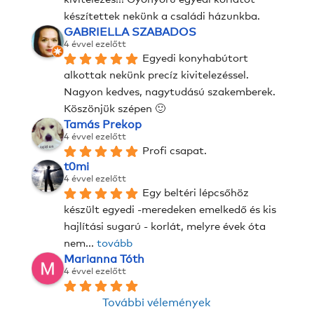
készítettek nekünk a családi házunkba.
GABRIELLA SZABADOS
4 évvel ezelőtt
Egyedi konyhabútort 
alkottak nekünk precíz kivitelezéssel. 
Nagyon kedves, nagytudású szakemberek. 
Köszönjük szépen 🙂
Tamás Prekop
4 évvel ezelőtt
Profi csapat.
t0mi
4 évvel ezelőtt
Egy beltéri lépcsőhöz 
készült egyedi -meredeken emelkedő és kis 
hajlítási sugarú - korlát, melyre évek óta 
nem
... 
tovább
Marianna Tóth
4 évvel ezelőtt
További vélemények