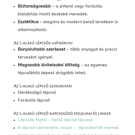
Biztonságosabb
– a pihenő vagy fordulós
kialakítás miatt kevésbé meredek.
Esztétikus
– elegáns és modern belső terekben is
alkalmazható.
Az L-alakú lépcsők hátrányai
Bonyolultabb szerkezet
– több anyagot és precíz
tervezést igényel.
Magasabb kivitelezési költség
– az egyenes
lépcsőkhöz képest drágább lehet.
Az L-alakú lépcső szinonimái
Derékszögű lépcső
Fordulós lépcső
Az L-alakú lépcső kapcsolódó fogalmai és linkek
Lépcsők fajtái – belső lépcső típusok
A lépcső szerkezete, részei – lépcsőkorlát elemek