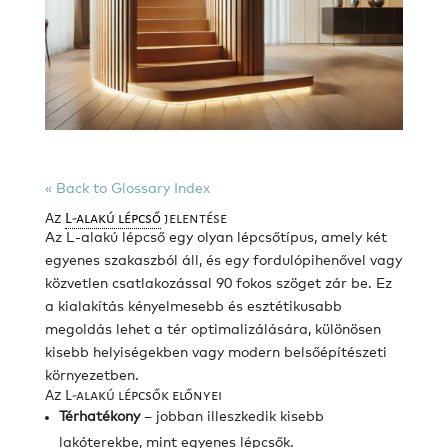
« Back to Glossary Index
Az
L-alakú lépcső
jelentése
Az L-alakú lépcső egy olyan lépcsőtípus, amely két
egyenes szakaszból áll, és egy fordulópihenővel vagy
közvetlen csatlakozással 90 fokos szöget zár be. Ez
a kialakítás kényelmesebb és esztétikusabb
megoldás lehet a tér optimalizálására, különösen
kisebb helyiségekben vagy modern belsőépítészeti
környezetben.
Az L-alakú lépcsők előnyei
Térhatékony
– jobban illeszkedik kisebb
lakóterekbe, mint egyenes lépcsők.