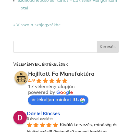
Szálloda lépcső és korlát – Lakitelek Hungarikum
Hotel
« Vissza a szójegyzékbe
Vélemények, értékelések
Hajlított Fa Manufaktúra
4.9
17 vélemény alapján
powered by
G
o
o
g
l
e
értékeljen minket itt:
Dániel Kincses
3 évvel ezelőtt
Kiváló tervezés, minőség és 
kivitelezés!!! Gyönyörű egyedi korlátot 