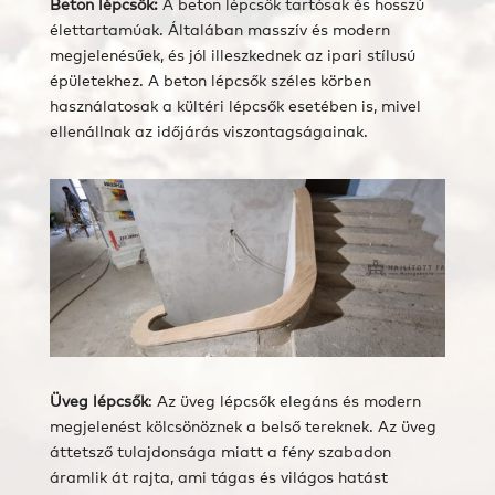
Beton lépcsők:
A beton lépcsők tartósak és hosszú
élettartamúak. Általában masszív és modern
megjelenésűek, és jól illeszkednek az ipari stílusú
épületekhez. A beton lépcsők széles körben
használatosak a kültéri lépcsők esetében is, mivel
ellenállnak az időjárás viszontagságainak.
Üveg lépcsők
: Az üveg lépcsők elegáns és modern
megjelenést kölcsönöznek a belső tereknek. Az üveg
áttetsző tulajdonsága miatt a fény szabadon
áramlik át rajta, ami tágas és világos hatást