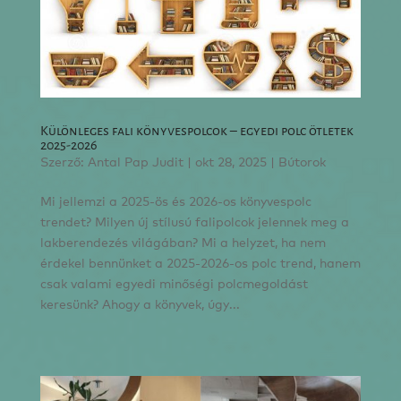
Különleges fali könyvespolcok – egyedi polc ötletek
2025-2026
Szerző:
Antal Pap Judit
|
okt 28, 2025
|
Bútorok
Mi jellemzi a 2025-ös és 2026-os könyvespolc
trendet? Milyen új stílusú falipolcok jelennek meg a
lakberendezés világában? Mi a helyzet, ha nem
érdekel bennünket a 2025-2026-os polc trend, hanem
csak valami egyedi minőségi polcmegoldást
keresünk? Ahogy a könyvek, úgy...