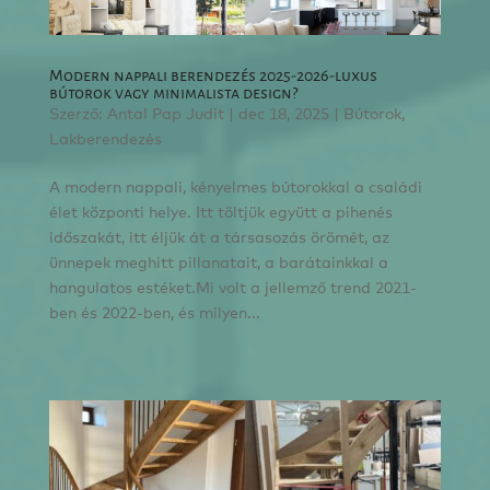
Modern nappali berendezés 2025-2026-luxus
bútorok vagy minimalista design?
Szerző:
Antal Pap Judit
|
dec 18, 2025
|
Bútorok
,
Lakberendezés
A modern nappali, kényelmes bútorokkal a családi
élet központi helye. Itt töltjük együtt a pihenés
időszakát, itt éljük át a társasozás örömét, az
ünnepek meghitt pillanatait, a barátainkkal a
hangulatos estéket.Mi volt a jellemző trend 2021-
ben és 2022-ben, és milyen...