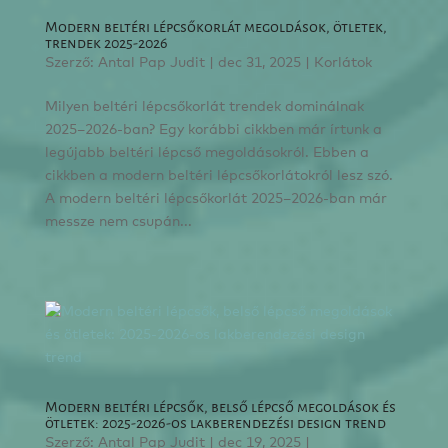
Modern beltéri lépcsőkorlát megoldások, ötletek,
trendek 2025-2026
Szerző:
Antal Pap Judit
|
dec 31, 2025
|
Korlátok
Milyen beltéri lépcsőkorlát trendek dominálnak
2025–2026-ban? Egy korábbi cikkben már írtunk a
legújabb beltéri lépcső megoldásokról. Ebben a
cikkben a modern beltéri lépcsőkorlátokról lesz szó.
A modern beltéri lépcsőkorlát 2025–2026-ban már
messze nem csupán...
Modern beltéri lépcsők, belső lépcső megoldások és
ötletek: 2025-2026-os lakberendezési design trend
Szerző:
Antal Pap Judit
|
dec 19, 2025
|