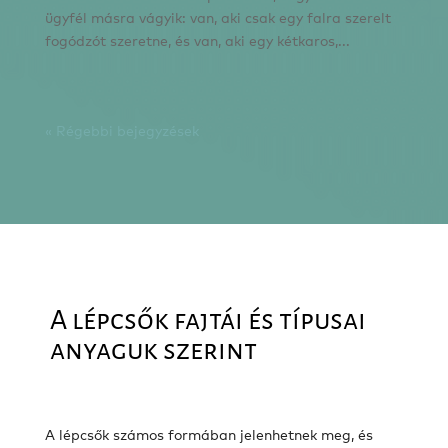
ügyfél másra vágyik: van, aki csak egy falra szerelt
fogódzót szeretne, és van, aki egy kétkaros,...
« Régebbi bejegyzések
A lépcsők fajtái és típusai
anyaguk szerint
A lépcsők számos formában jelenhetnek meg, és