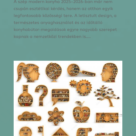
A szép modern konyha 2025–2026-ban már nem
csupán esztétikai kérdés, hanem az otthon egyik
legfontosabb közösségi tere. A letisztult design, a
természetes anyaghasználat és az időtálló
konyhabútor-megoldások egyre nagyobb szerepet
kapnak a nemzetközi trendekben is....