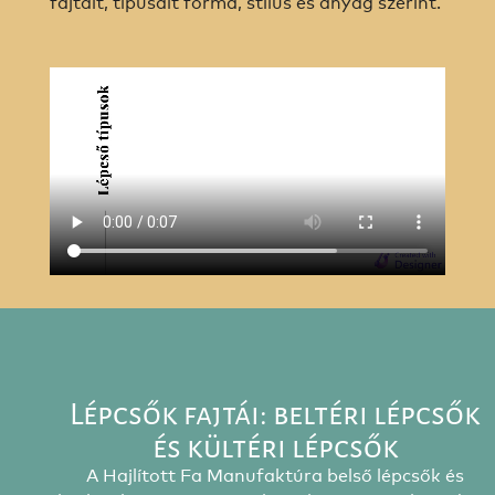
fajtáit, típusait forma, stílus és anyag szerint.
Lépcsők fajtái: beltéri lépcsők
és kültéri lépcsők
A Hajlított Fa Manufaktúra belső lépcsők és