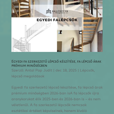
Egyedi fa szerkezetű lépcső készítése, fa lépcső árak
prémium minőségben
Szerző:
Antal Pap Judit
|
dec 18, 2025
|
Lépcsők,
lépcső megoldások
Egyedi fa szerkezetű lépcső készítése, fa lépcső árak
prémium minőségben 2026-ban isA fa lépcsők újra
aranykorukat élik 2025-ben és 2026-ban is – és nem
véletlenül. A fa szerkezetű lépcsők nemcsak
esztétikai értéket képviselnek, hanem kiváló