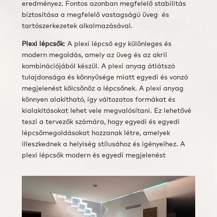
eredményez. Fontos azonban megfelelő stabilitás
biztosítása a megfelelő vastagságú üveg és
tartószerkezetek alkalmazásával.
Plexi lépcsők
: A plexi lépcső egy különleges és
modern megoldás, amely az üveg és az akril
kombinációjából készül. A plexi anyag átlátszó
tulajdonsága és könnyűsége miatt egyedi és vonzó
megjelenést kölcsönöz a lépcsőnek. A plexi anyag
könnyen alakítható, így változatos formákat és
kialakításokat lehet vele megvalósítani. Ez lehetővé
teszi a tervezők számára, hogy egyedi és egyedi
lépcsőmegoldásokat hozzanak létre, amelyek
illeszkednek a helyiség stílusához és igényeihez. A
plexi lépcsők modern és egyedi megjelenést