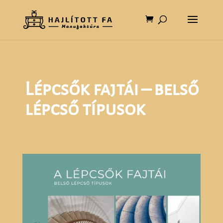
Lépcsők fajtái – belső
lépcső típusok