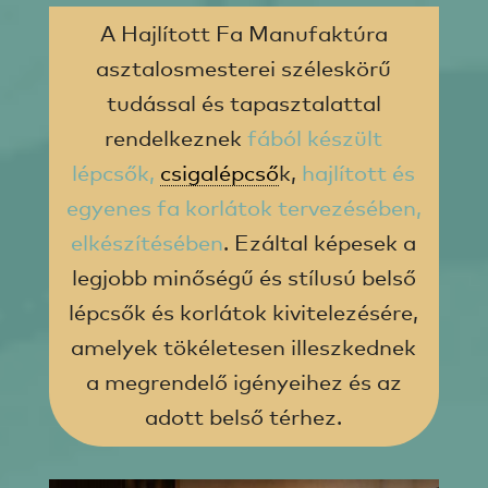
A Hajlított Fa Manufaktúra
asztalosmesterei széleskörű
tudással és tapasztalattal
rendelkeznek
fából készült
lépcsők,
csigalépcső
k,
hajlított és
egyenes fa korlátok tervezésében,
elkészítésében
. Ezáltal képesek a
legjobb minőségű és stílusú belső
lépcsők és korlátok kivitelezésére,
amelyek tökéletesen illeszkednek
a megrendelő igényeihez és az
adott belső térhez.