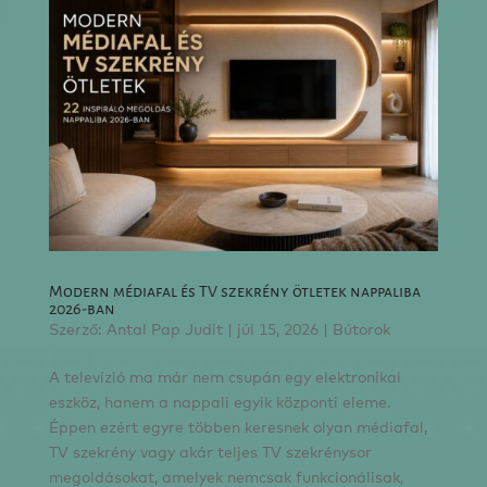
Modern médiafal és TV szekrény ötletek nappaliba
2026-ban
Szerző:
Antal Pap Judit
|
júl 15, 2026
|
Bútorok
A televízió ma már nem csupán egy elektronikai
eszköz, hanem a nappali egyik központi eleme.
Éppen ezért egyre többen keresnek olyan médiafal,
TV szekrény vagy akár teljes TV szekrénysor
megoldásokat, amelyek nemcsak funkcionálisak,