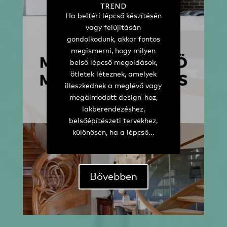
trend
Ha beltéri lépcső készítésén
vagy felújításán
gondolkodunk, akkor fontos
megismerni, hogy milyen
belső lépcső megoldások,
ötletek léteznek, amelyek
illeszkednek a meglévő vagy
megálmodott design-hoz,
lakberendezéshez,
belsőépítészeti tervekhez,
különösen, ha a lépcső...
Bővebben