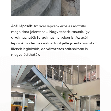
Acél lépcsők
: Az acél lépcsők erős és időtálló
megoldást jelentenek. Nagy teherbírásúak, így
alkalmazhatók forgalmas helyeken is. Az acél
lépcsők modern és indusztriál jellegű enteriőrökhöz
illenek leginkább, de változatos stílusokban is
megvalósíthatók.