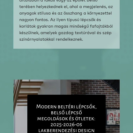
általában a lakás vagy az épület belső
terében helyezkednek el, ahol a megjelenés, az
anyagok stílusa és az összhang a környezettel
nagyon fontos. Az ilyen típusú lépcsők és
korlátok gyakran magas minőségű fafajtákból
készülnek, amelyek gazdag textúrával és szép
színárnyalatokkal rendelkeznek.
Modern beltéri lépcsők,
belső lépcső
megoldások és ötletek:
2025-2026-os
lakberendezési design