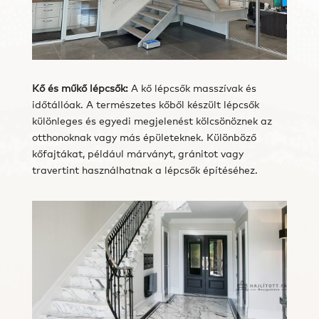
Kő és műkő lépcsők:
A kő lépcsők masszívak és
időtállóak. A természetes kőből készült lépcsők
különleges és egyedi megjelenést kölcsönöznek az
otthonoknak vagy más épületeknek. Különböző
kőfajtákat, például márványt, gránitot vagy
travertint használhatnak a lépcsők építéséhez.