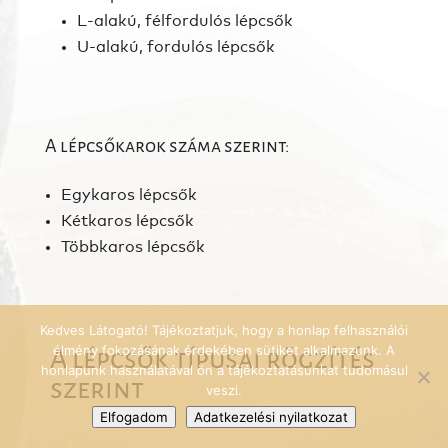
L-alakú, félfordulós lépcsők
U-alakú, fordulós lépcsők
A lépcsőkarok száma szerint:
Egykaros lépcsők
Kétkaros lépcsők
Többkaros lépcsők
Kedves Látogató! Tájékoztatjuk, hogy a honlap felhasználói
A lépcsők típusai rögzítés
élmény fokozásának érdekében sütiket alkalmazunk. A
honlapunk használatával ön a tájékoztatásunkat tudomásul
szerint
veszi.
Elfogadom
Adatkezelési nyilatkozat