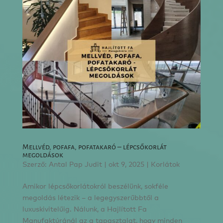
Mellvéd, pofafa, pofatakaró – lépcsőkorlát
megoldások
Szerző:
Antal Pap Judit
|
okt 9, 2025
|
Korlátok
Amikor lépcsőkorlátokról beszélünk, sokféle
megoldás létezik – a legegyszerűbbtől a
luxuskivitelűig. Nálunk, a Hajlított Fa
Manufaktúránál az a tapasztalat, hogy minden