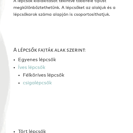
A lépcsők kialakítását tekintve többféle típust
megkülönböztethetünk. A lépcsőket az alakjuk és a
lépcsőkarok száma alapján is csoportosíthatjuk.
A lépcsők fajták alak szerint:
Egyenes lépcsők
Íves lépcsők
Félköríves lépcsők
csigalépcsők
Tört lépcsők